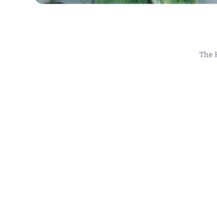
The 
Obrazy do hotelů , obraz do k