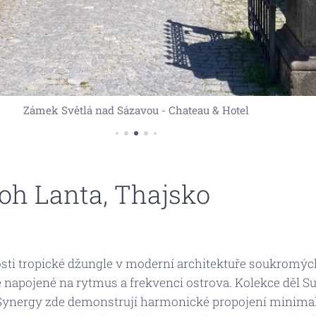
Zámek Světlá nad Sázavou - Chateau & Hotel
Koh Lanta, Thajsko
ti tropické džungle v moderní architektuře soukromých
 napojené na rytmus a frekvenci ostrova. Kolekce děl
Su
Synergy
zde demonstrují harmonické propojení minimalis