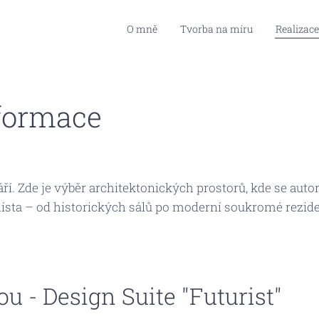
O mně
Tvorba na míru
Realizace
sformace
áří. Zde je výběr architektonických prostorů, kde se auto
místa – od historických sálů po moderní soukromé rezid
 - Design Suite "Futurist"