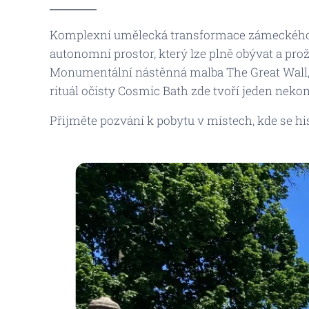
Komplexní umělecká transformace zámeckého 
autonomní prostor, který lze plně obývat a prož
Monumentální nástěnná malba
The Great Wall
rituál očisty
Cosmic Bath
zde tvoří jeden neko
Přijměte pozvání k pobytu v místech, kde se h