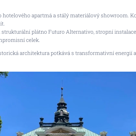
hotelového apartmá a stálý materiálový showroom. Kon
ít.
, strukturální plátno
Futuro Alternativo
, stropní instalac
mpromisní celek.
istorická architektura potkává s transformativní energi