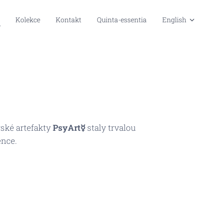
Kolekce
Kontakt
Quinta-essentia
English
rské artefakty
PsyArt☿
staly trvalou
ence.