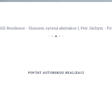
Hill Residence - Sluncem sycená abstrakce I; Petr Jáchym - Ps
anceláře , obrazy do komerčních prostor , velkoformáto
POPTAT AUTORSKOU REALIZACI