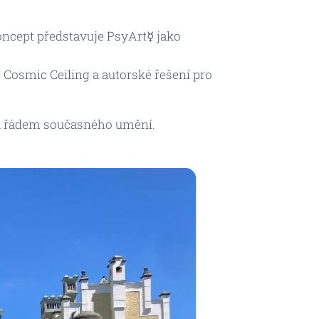
cept představuje PsyArt☿ jako
e
Cosmic Ceiling
a autorské řešení pro
í a řádem současného umění.