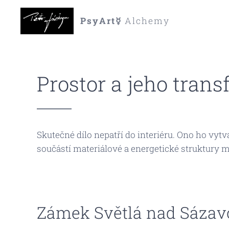
PsyArt☿
Alchemy
Prostor a jeho tran
Skutečné dílo nepatří do interiéru. Ono ho vytv
součástí materiálové a energetické struktury 
Zámek Světlá nad Sázavou