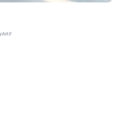
yArt☿
vé obrazy , abstraktní umění